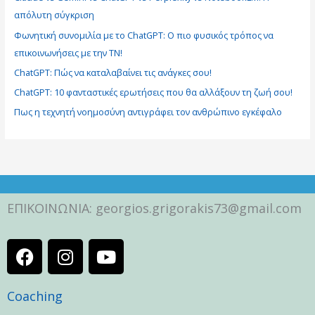
η
απόλυτη σύγκριση
σ
Φωνητική συνομιλία με το ChatGPT: Ο πιο φυσικός τρόπος να
η
επικοινωνήσεις με την ΤΝ!
γ
ι
ChatGPT: Πώς να καταλαβαίνει τις ανάγκες σου!
α
ChatGPT: 10 φανταστικές ερωτήσεις που θα αλλάξουν τη ζωή σου!
:
Πως η τεχνητή νοημοσύνη αντιγράφει τον ανθρώπινο εγκέφαλο
ΕΠΙΚΟΙΝΩΝΙΑ: georgios.grigorakis73@gmail.com
F
I
Y
a
n
o
c
s
u
Coaching
e
t
t