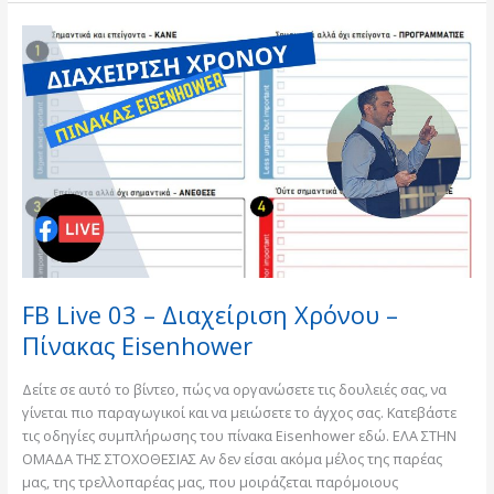
FB
Live
03
–
Διαχείριση
Χρόνου
–
Πίνακας
Eisenhower
FB Live 03 – Διαχείριση Χρόνου –
Πίνακας Eisenhower
Δείτε σε αυτό το βίντεο, πώς να οργανώσετε τις δουλειές σας, να
γίνεται πιο παραγωγικοί και να μειώσετε το άγχος σας. Κατεβάστε
τις οδηγίες συμπλήρωσης του πίνακα Eisenhower εδώ. ΕΛΑ ΣΤΗΝ
ΟΜΑΔΑ ΤΗΣ ΣΤΟΧΟΘΕΣΙΑΣ Αν δεν είσαι ακόμα μέλος της παρέας
μας, της τρελλοπαρέας μας, που μοιράζεται παρόμοιους