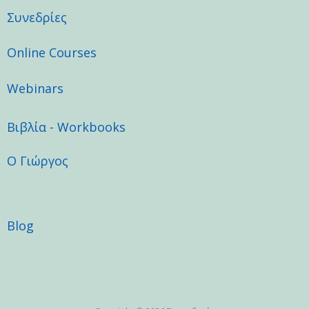
b
a
u
o
g
b
Συνεδρίες
o
r
e
k
a
Online Courses
m
Webinars
Βιβλία - Workbooks
Ο Γιώργος
Blog