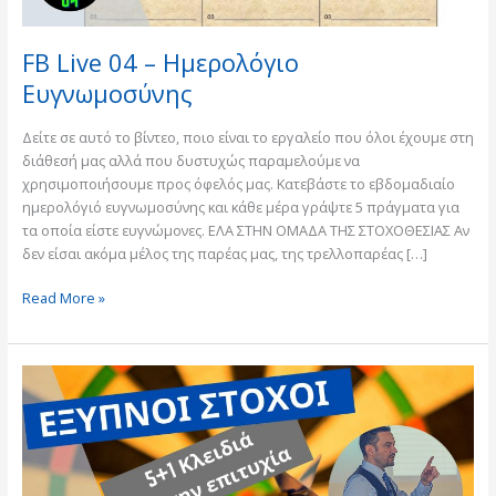
FB Live 04 – Ημερολόγιο
Ευγνωμοσύνης
Δείτε σε αυτό το βίντεο, ποιο είναι το εργαλείο που όλοι έχουμε στη
διάθεσή μας αλλά που δυστυχώς παραμελούμε να
χρησιμοποιήσουμε προς όφελός μας. Κατεβάστε το εβδομαδιαίο
ημερολόγιό ευγνωμοσύνης και κάθε μέρα γράψτε 5 πράγματα για
τα οποία είστε ευγνώμονες. ΕΛΑ ΣΤΗΝ ΟΜΑΔΑ ΤΗΣ ΣΤΟΧΟΘΕΣΙΑΣ Αν
δεν είσαι ακόμα μέλος της παρέας μας, της τρελλοπαρέας […]
Read More »
FB
Live
01
–
Έξυπνοι
Στόχοι