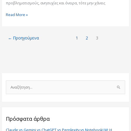
προβληματισμούς, ανησυχίες και όνειρα, τότε μην χάνεις
Read More »
←
Προηγούμενα
1
2
3
Α
ν
α
ζ
ή
Πρόσφατα άρθρα
τ
Claude vs Gemini vs ChatGPT vs Perplexity vs NotebookLM: Η