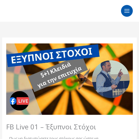
Μετάβαση
στο
περιεχόμενο
FB Live 01 – Έξυπνοι Στόχοι
Πως να διατυπώσετε τους στόχους σας ώστε να