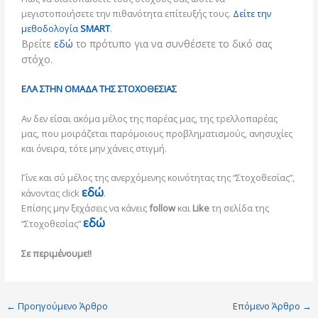
μεγιστοποιήσετε την πιθανότητα επίτευξής τους.
Δείτε την
μεθοδολογία
SMART
.
Βρείτε
εδώ
το πρότυπο για να συνθέσετε το δικό σας
στόχο.
ΕΛΑ ΣΤΗΝ ΟΜΑΔΑ ΤΗΣ ΣΤΟΧΟΘΕΣΙΑΣ
Αν δεν είσαι ακόμα μέλος της παρέας μας, της τρελλοπαρέας
μας, που μοιράζεται παρόμοιους προβληματισμούς, ανησυχίες
και όνειρα, τότε μην χάνεις στιγμή.
Γίνε και σύ μέλος της ανερχόμενης κοινότητας της “Στοχοθεσίας”,
εδώ
κάνοντας click
.
Επίσης μην ξεχάσεις να κάνεις
follow
και
Like
τη σελίδα της
εδώ
“Στοχοθεσίας”
Σε περιμένουμε!!
←
Προηγούμενο Άρθρο
Επόμενο Άρθρο
→