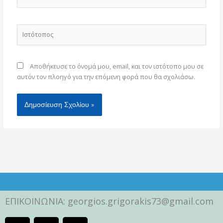
Ιστότοπος
Αποθήκευσε το όνομά μου, email, και τον ιστότοπο μου σε
αυτόν τον πλοηγό για την επόμενη φορά που θα σχολιάσω.
ΕΠΙΚΟΙΝΩΝΙΑ: georgios.grigorakis73@gmail.com
F
I
Y