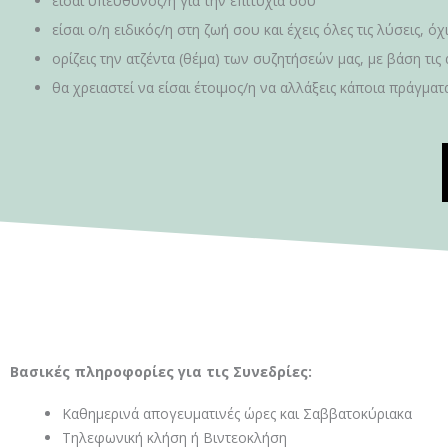
είσαι υπεύθυνος/η για την επιτυχία σου
είσαι ο/η ειδικός/η στη ζωή σου και έχεις όλες τις λύσεις, όχ
ορίζεις την ατζέντα (θέμα) των συζητήσεών μας, με βάση τις
θα χρειαστεί να είσαι έτοιμος/η να αλλάξεις κάποια πράγμα
Βασικές πληροφορίες για τις Συνεδρίες:
Καθημερινά απογευματινές ώρες και Σαββατοκύριακα
Τηλεφωνική κλήση ή Βιντεοκλήση