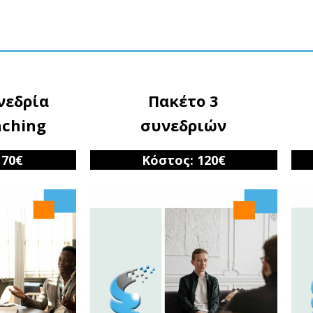
νεδρία
Πακέτο 3
aching
συνεδριών
 70€
Κόστος: 120€