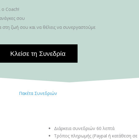
ι ο Coach!
 ανάγκες σου
τα στη ζωή σου και να θέλεις να συνεργαστούμε
Κλείσε τη Συνεδρία
Πακέτα Συνεδριών
Διάρκεια συνεδριών 60 λεπτά
Τρόπος πληρωμής (Paypal ή κατάθεση σε