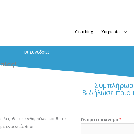
Coaching
Υπηρεσίες
Οι Συνεδρίες
σίας!
Συμπλήρωσε
& δήλωσε ποιο 
δε λες. Θα σε ενθαρρύνω και θα σε
Ονοματεπώνυμο
*
ω με ενσυναίσθηση