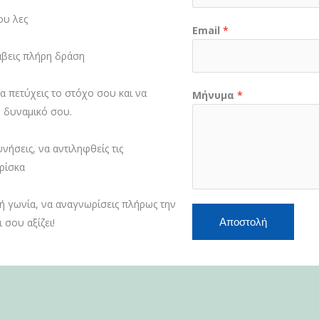
ου λες
Email
*
άβεις πλήρη δράση
α πετύχεις το στόχο σου και να
Μήνυμα
*
ο δυναμικό σου.
ήσεις, να αντιληφθείς τις
 ρίσκα
ή γωνία, να αναγνωρίσεις πλήρως την
Αποστολή
 σου αξίζει!