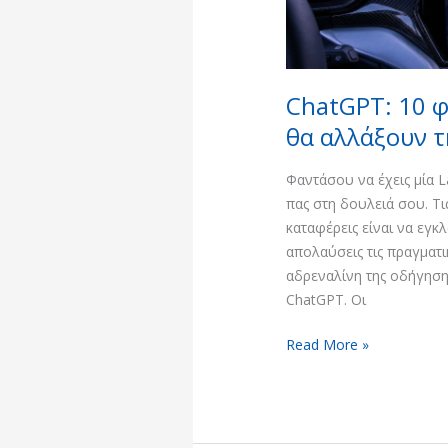
σου!
ChatGPT: 10 
θα αλλάξουν τ
Φαντάσου να έχεις μία L
πας στη δουλειά σου. Τ
καταφέρεις είναι να εγκ
απολαύσεις τις πραγματικ
αδρεναλίνη της οδήγησης
ChatGPT. Οι
Read More »