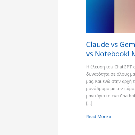
vs
NotebookLM:
Η
απόλυτη
σύγκριση
Claude vs Gemi
vs NotebookL
Η έλευση του ChatGPT σ
δυνατότητα σε όλους μα
μας. Και ενώ στην αρχή
μονόδρομο με την πάρο
μανιτάρια το ένα Chatbo
[…]
Read More »