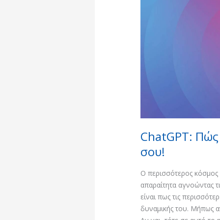
Πώς
να
καταλαβαίνει
τις
ανάγκες
σου!
ChatGPT: Πώς 
σου!
Ο περισσότερος κόσμος 
απαραίτητα αγνοώντας τ
είναι πως τις περισσότε
δυναμικής του. Μήπως α