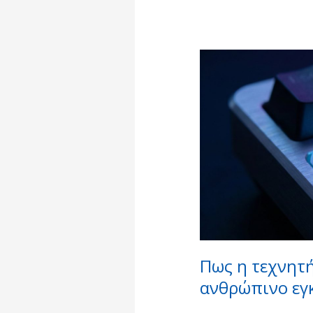
Πως
η
τεχνητή
νοημοσύνη
αντιγράφει
τον
ανθρώπινο
εγκέφαλο
Πως η τεχνητ
ανθρώπινο εγ