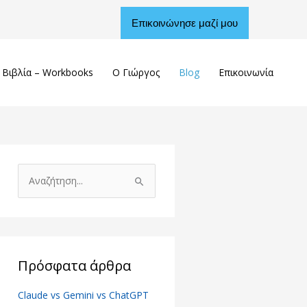
Επικοινώνησε μαζί μου
Βιβλία – Workbooks
Ο Γιώργος
Blog
Επικοινωνία
Α
ν
α
ζ
ή
Πρόσφατα άρθρα
τ
Claude vs Gemini vs ChatGPT
η