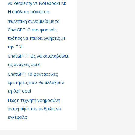
vs Perplexity vs NotebookLM:
σ
Η απόλυτη σύγκριση
η
Φωνητική συνομιλία με το
γ
ChatGPT: Ο πιο φυσικός
ι
τρόπος να επικοινωνήσεις με
α
την ΤΝ!
:
ChatGPT: Πώς να καταλαβαίνει
τις ανάγκες σου!
ChatGPT: 10 φανταστικές
ερωτήσεις που θα αλλάξουν
τη ζωή σου!
Πως η τεχνητή νοημοσύνη
αντιγράφει τον ανθρώπινο
εγκέφαλο