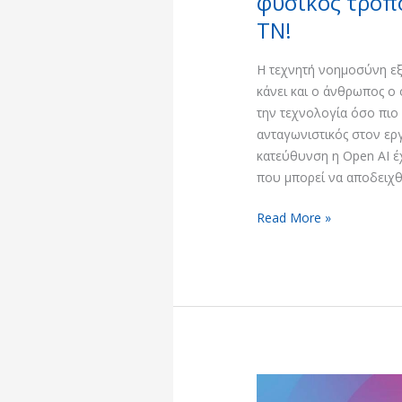
φυσικός τρόπο
ΤΝ!
Η τεχνητή νοημοσύνη εξ
κάνει και ο άνθρωπος ο
την τεχνολογία όσο πιο 
ανταγωνιστικός στον εργ
κατεύθυνση η Open AI έ
που μπορεί να αποδειχθε
Read More »
ChatGPT: