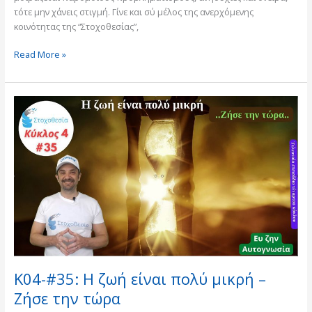
τότε μην χάνεις στιγμή. Γίνε και σύ μέλος της ανερχόμενης
κοινότητας της “Στοχοθεσίας”,
Read More »
K04-
#35:
Η
ζωή
είναι
πολύ
μικρή
–
Ζήσε
την
τώρα
K04-#35: Η ζωή είναι πολύ μικρή –
Ζήσε την τώρα