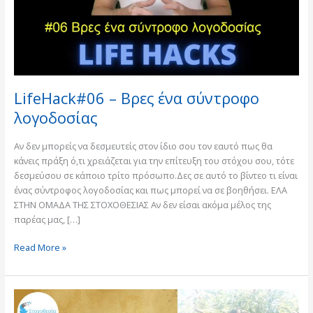
LifeHack#06 – Βρες ένα σύντροφο
λογοδοσίας
Αν δεν μπορείς να δεσμευτείς στον ίδιο σου τον εαυτό πως θα
κάνεις πράξη ό,τι χρειάζεται για την επίτευξη του στόχου σου, τότε
δεσμεύσου σε κάποιο τρίτο πρόσωπο.Δες σε αυτό το βίντεο τι είναι
ένας σύντροφος λογοδοσίας και πως μπορεί να σε βοηθήσει. ΕΛΑ
ΣΤΗΝ ΟΜΑΔΑ ΤΗΣ ΣΤΟΧΟΘΕΣΙΑΣ Αν δεν είσαι ακόμα μέλος της
παρέας μας, […]
Read More »
Ευγνωμοσύνη
ή