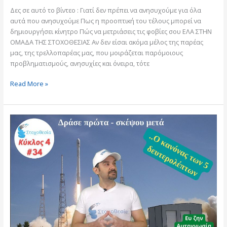
Δες σε αυτό το βίντεο : Γιατί δεν πρέπει να ανησυχούμε για όλα
αυτά που ανησυχούμε Πως η προοπτική του τέλους μπορεί να
δημιουργήσει κίνητρο Πώς να μετριάσεις τις φοβίες σου ΕΛΑ ΣΤΗΝ
ΟΜΑΔΑ ΤΗΣ ΣΤΟΧΟΘΕΣΙΑΣ Αν δεν είσαι ακόμα μέλος της παρέας
μας, της τρελλοπαρέας μας, που μοιράζεται παρόμοιους
προβληματισμούς, ανησυχίες και όνειρα, τότε
Read More »
K04-
#34:
Δράσε
πρώτα
–
Σκέψου
μετά
–
Ο
κανόνας
των