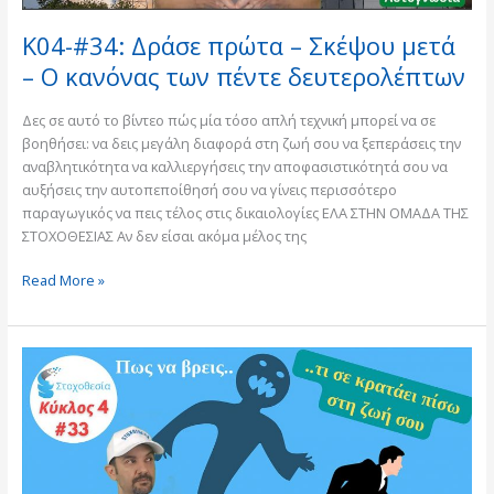
πέντε
K04-#34: Δράσε πρώτα – Σκέψου μετά
δευτερολέπτων
– Ο κανόνας των πέντε δευτερολέπτων
Δες σε αυτό το βίντεο πώς μία τόσο απλή τεχνική μπορεί να σε
βοηθήσει: να δεις μεγάλη διαφορά στη ζωή σου να ξεπεράσεις την
αναβλητικότητα να καλλιεργήσεις την αποφασιστικότητά σου να
αυξήσεις την αυτοπεποίθησή σου να γίνεις περισσότερο
παραγωγικός να πεις τέλος στις δικαιολογίες ΕΛΑ ΣΤΗΝ ΟΜΑΔΑ ΤΗΣ
ΣΤΟΧΟΘΕΣΙΑΣ Αν δεν είσαι ακόμα μέλος της
Read More »
K04-
#33:
Τι
σε
κρατάει
πίσω