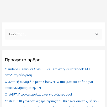
Α
ν
α
ζ
ή
Πρόσφατα άρθρα
τ
Claude vs Gemini vs ChatGPT vs Perplexity vs NotebookLM: Η
η
απόλυτη σύγκριση
σ
Φωνητική συνομιλία με το ChatGPT: Ο πιο φυσικός τρόπος να
η
επικοινωνήσεις με την ΤΝ!
γ
ι
ChatGPT: Πώς να καταλαβαίνει τις ανάγκες σου!
α
ChatGPT: 10 φανταστικές ερωτήσεις που θα αλλάξουν τη ζωή σου!
: