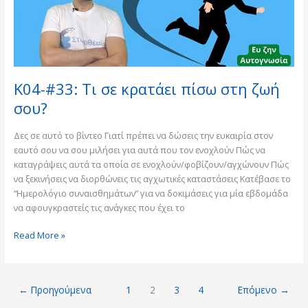
στη
ζωή
σου?
K04-#33: Τι σε κρατάει πίσω στη ζωή
σου?
Δες σε αυτό το βίντεο Γιατί πρέπει να δώσεις την ευκαιρία στον
εαυτό σου να σου μιλήσει για αυτά που τον ενοχλούν Πώς να
καταγράψεις αυτά τα οποία σε ενοχλούν/φοβίζουν/αγχώνουν Πώς
να ξεκινήσεις να διορθώνεις τις αγχωτικές καταστάσεις Κατέβασε το
“Ημερολόγιο συναισθημάτων” για να δοκιμάσεις για μία εβδομάδα
να αφουγκραστείς τις ανάγκες που έχει το
Read More »
←
Προηγούμενα
1
2
3
4
Επόμενο
→