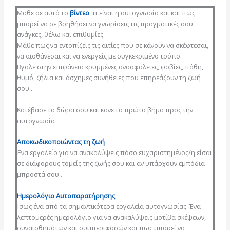
Μάθε σε αυτό το
βίντεο
, τι είναι η αυτογνωσία και και πως
μπορεί να σε βοηθήσει να γνωρίσεις τις πραγματικές σου
ανάγκες, θέλω και επιθυμίες.
Μάθε πως να εντοπίζεις τις αιτίες που σε κάνουν να σκέφτεσαι,
να αισθάνεσαι και να ενεργείς με συγκεκριμένο τρόπο.
Βγάλε στην επιφάνεια κρυμμένες ανασφάλειες, φοβίες, πάθη,
θυμό, ζήλια και άσχημες συνήθειες που επηρεάζουν τη ζωή
σου..
Κατέβασε τα δώρα σου και κάνε το πρώτο βήμα προς την
αυτογνωσία
Αποκωδικοποιώντας τη ζωή
Ένα εργαλείο για να ανακαλύψεις πόσο ευχαριστημένος/η είσαι
σε διάφορους τομείς της ζωής σου και αν υπάρχουν εμπόδια
μπροστά σου..
Ημερολόγιο Αυτοπαρατήρησης
Ίσως ένα από τα σημαντικότερα εργαλεία αυτογνωσίας. Ένα
λεπτομερές ημερολόγιο για να ανακαλύψεις μοτίβα σκέψεων,
συναισθημάτων και συμπεριφορών και πως μπορεί να