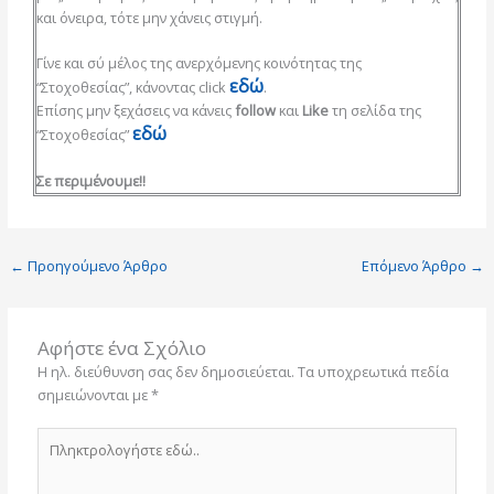
και όνειρα, τότε μην χάνεις στιγμή.
Γίνε και σύ μέλος της ανερχόμενης κοινότητας της
εδώ
“Στοχοθεσίας”, κάνοντας click
.
Επίσης μην ξεχάσεις να κάνεις
follow
και
Like
τη σελίδα της
εδώ
“Στοχοθεσίας”
Σε περιμένουμε!!
←
Προηγούμενο Άρθρο
Επόμενο Άρθρο
→
Αφήστε ένα Σχόλιο
Η ηλ. διεύθυνση σας δεν δημοσιεύεται.
Τα υποχρεωτικά πεδία
σημειώνονται με
*
Πληκτρολογήστε
εδώ..