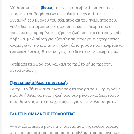
Μάθε σε αυτό το
βίντεο
, , τι είναι η αυτοβελτίωση και πως
μπορεί να σε βοηθήσει να ανακαλύψεις την απίστευτη
δυναμική του μυαλού του σώματος και του πνεύματός σου.
Ξεκλείδωσε τις φανταστικές αλυσίδες και τα δεσμά που σε
κρατούν περιορισμένο και ζήσε τη ζωή σου στο έπακρο χωρίς
φόβο και με διάθεση για εξερεύνηση. Υπάρχει ένας τεράστιος
κόσμος λίγο πιο έξω από τη ζώνη άνεσής σου που περιμένει να
τον ανακαλύψεις. Θα εκπλαγείς που δεν το έκανες νωρίτερα..
Κατέβασε τα δώρα σου και κάνε το πρώτο βήμα προς την
αυτοβελτίωση
Προσωπική δήλωση αποστολής
Το πρώτο βήμα για να κυνηγήσεις τα όνειρά σου. Περιέγραψε
πώς θα ήθελες να είναι η ζωή σου στο μέλλον και δεσμεύσου
πως θα κάνεις αυτό που χρειάζεται για να την υλοποιήσεις.
ΕΛΑ ΣΤΗΝ ΟΜΑΔΑ ΤΗΣ ΣΤΟΧΟΘΕΣΙΑΣ
Αν δεν είσαι ακόμα μέλος της παρέας μας, της τρελλοπαρέας
μας, που μοιράζεται παρόμοιους προβληματισμούς, ανησυχίες