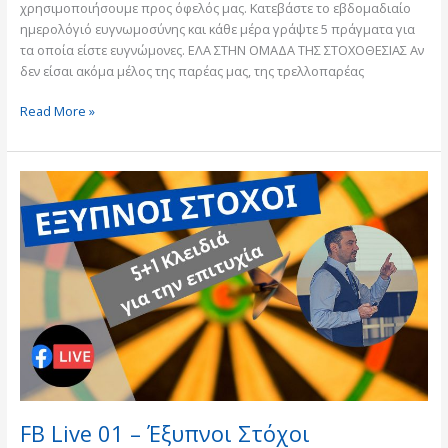
χρησιμοποιήσουμε προς όφελός μας. Κατεβάστε το εβδομαδιαίο
ημερολόγιό ευγνωμοσύνης και κάθε μέρα γράψτε 5 πράγματα για
τα οποία είστε ευγνώμονες. ΕΛΑ ΣΤΗΝ ΟΜΑΔΑ ΤΗΣ ΣΤΟΧΟΘΕΣΙΑΣ Αν
δεν είσαι ακόμα μέλος της παρέας μας, της τρελλοπαρέας
Read More »
FB
Live
01
–
Έξυπνοι
Στόχοι
FB Live 01 – Έξυπνοι Στόχοι