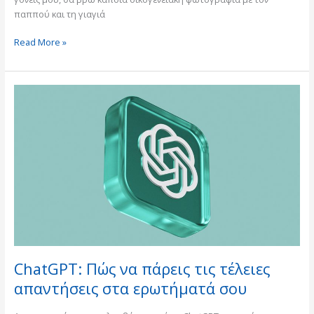
παππού και τη γιαγιά
Read More »
ChatGPT:
Πώς
να
πάρεις
τις
τέλειες
απαντήσεις
στα
ερωτήματά
σου
ChatGPT: Πώς να πάρεις τις τέλειες
απαντήσεις στα ερωτήματά σου