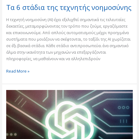
Τα 6 στάδια της τεχνητής νοημοσύνης
Η τεχνητή νοημοσύνη (AI) έχει εξελιχθεί σημαντικά τις τελευταίες
δεκαετίες, μεταμορφώνοντας τον τρόπο που ζούμε, εργαζόμαστε
και επικοινωνούμε. Από απλούς αυτοματισμούς μέχρι προηγμένα
συστήματα που μοιάζουν να σκέφτονται, το ταξίδι της AI χωρίζεται
σε έξι βασικά στάδια. Κάθε στάδιο αντιπροσωπεύει ένα σημαντικό
άλμα στην ικανότητα των μηχανών να επεξεργάζονται
πληροφορίες, να μαθαίνουν και να αλληλεπιδρούν
Read More »
ChatGPT:
5
απίθανες
χρήσεις
που
θα
ομορφύνουν
τη