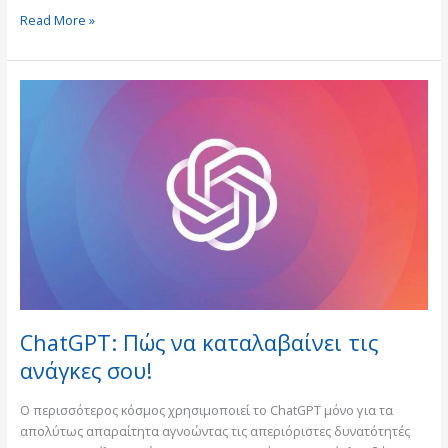
Read More »
ChatGPT:
Πώς
να
καταλαβαίνει
τις
ανάγκες
σου!
ChatGPT: Πώς να καταλαβαίνει τις
ανάγκες σου!
Ο περισσότερος κόσμος χρησιμοποιεί το ChatGPT μόνο για τα
απολύτως απαραίτητα αγνοώντας τις απεριόριστες δυνατότητές