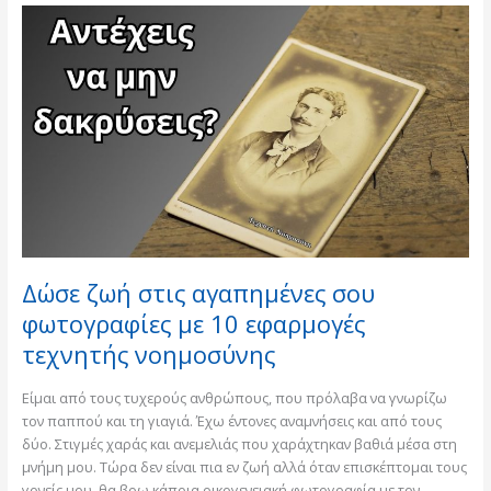
Δώσε
ζωή
στις
αγαπημένες
σου
φωτογραφίες
με
10
εφαρμογές
τεχνητής
νοημοσύνης
Δώσε ζωή στις αγαπημένες σου
φωτογραφίες με 10 εφαρμογές
τεχνητής νοημοσύνης
Είμαι από τους τυχερούς ανθρώπους, που πρόλαβα να γνωρίζω
τον παππού και τη γιαγιά. Έχω έντονες αναμνήσεις και από τους
δύο. Στιγμές χαράς και ανεμελιάς που χαράχτηκαν βαθιά μέσα στη
μνήμη μου. Τώρα δεν είναι πια εν ζωή αλλά όταν επισκέπτομαι τους
γονείς μου, θα βρω κάποια οικογενειακή φωτογραφία με τον