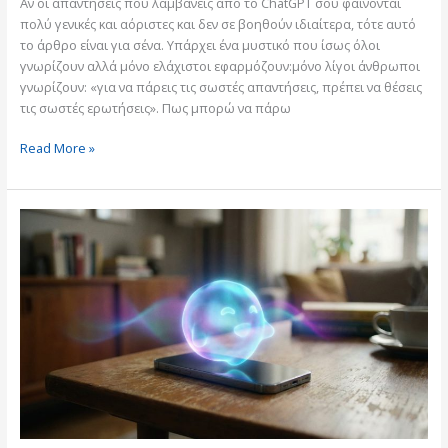
Αν οι απαντήσεις που λαμβάνεις από το ChatGPT σου φαίνονται
πολύ γενικές και αόριστες και δεν σε βοηθούν ιδιαίτερα, τότε αυτό
το άρθρο είναι για σένα. Υπάρχει ένα μυστικό που ίσως όλοι
γνωρίζουν αλλά μόνο ελάχιστοι εφαρμόζουν:μόνο λίγοι άνθρωποι
γνωρίζουν: «για να πάρεις τις σωστές απαντήσεις, πρέπει να θέσεις
τις σωστές ερωτήσεις». Πως μπορώ να πάρω
Read More »
Τα
6
στάδια
της
τεχνητής
νοημοσύνης