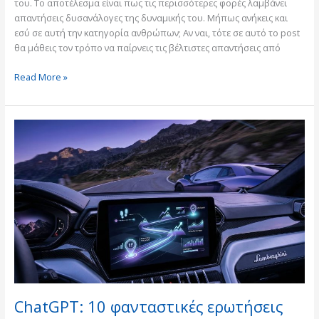
του. Το αποτέλεσμα είναι πως τις περισσότερες φορές λαμβάνει
απαντήσεις δυσανάλογες της δυναμικής του. Μήπως ανήκεις και
εσύ σε αυτή την κατηγορία ανθρώπων; Αν ναι, τότε σε αυτό το post
θα μάθεις τον τρόπο να παίρνεις τις βέλτιστες απαντήσεις από
Read More »
ChatGPT:
10
φανταστικές
ερωτήσεις
που
θα
αλλάξουν
τη
ζωή
σου!
ChatGPT: 10 φανταστικές ερωτήσεις