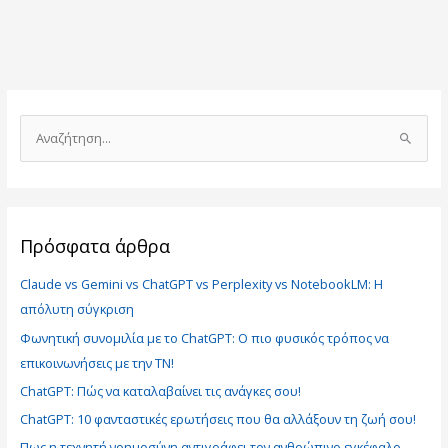
Α
ν
α
ζ
ή
Πρόσφατα άρθρα
τ
Claude vs Gemini vs ChatGPT vs Perplexity vs NotebookLM: Η
η
απόλυτη σύγκριση
σ
Φωνητική συνομιλία με το ChatGPT: Ο πιο φυσικός τρόπος να
η
επικοινωνήσεις με την ΤΝ!
γ
ι
ChatGPT: Πώς να καταλαβαίνει τις ανάγκες σου!
α
ChatGPT: 10 φανταστικές ερωτήσεις που θα αλλάξουν τη ζωή σου!
:
Πως η τεχνητή νοημοσύνη αντιγράφει τον ανθρώπινο εγκέφαλο