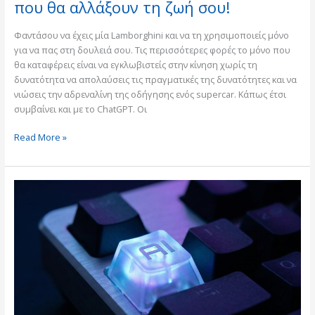
που θα αλλάξουν τη ζωή σου!
Φαντάσου να έχεις μία Lamborghini και να τη χρησιμοποιείς μόνο
για να πας στη δουλειά σου. Τις περισσότερες φορές το μόνο που
θα καταφέρεις είναι να εγκλωβιστείς στην κίνηση χωρίς τη
δυνατότητα να απολαύσεις τις πραγματικές της δυνατότητες και να
νιώσεις την αδρεναλίνη της οδήγησης ενός supercar. Κάπως έτσι
συμβαίνει και με το ChatGPT. Οι
Read More »
Πως
η
τεχνητή
νοημοσύνη
αντιγράφει
τον
ανθρώπινο
εγκέφαλο