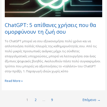
ζωή
σου
ChatGPT: 5 απίθανες χρήσεις που θα
ομορφύνουν τη ζωή σου
Το ChatGPT μπορεί να σου εξοικονομήσει πολύ χρόνο και να
απλοποιήσει πολλές πλευρές της καθημερινότητάς σου. Από τις
πολύ μικρές προσωπικές ανάγκες μέχρι τις σύνθετες
επαγγελματικές υποχρεώσεις, μπορεί να λειτουργήσει σαν ένας
έξυπνος ψηφιακός βοηθός. Ακολουθούν πέντε πολύ συγκεκριμένοι
τρόποι που μπορείς να αξιοποιήσεις το «ταλέντο» του ChatGPT
στην πράξη. 1. Παραγωγή ιδεών χωρίς κόπο
Read More »
1
2
…
9
Επόμενο
→