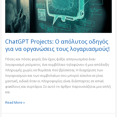
για
να
οργανώσεις
τους
λογαριασμούς!
ChatGPT Projects: Ο απόλυτος οδηγός
για να οργανώσεις τους λογαριασμούς!
Πόσες και πόσες φορές δεν έχεις ψάξει απεγνωσμένα έναν
λογαριασμό ρεύματος, ένα συμβόλαιο τηλεφώνου ή μια απόδειξη
πληρωμής χωρίς να θυμάσαι πού βρίσκεται; Η διαχείριση των
λογαριασμών και των συμβολαίων σου μπορεί εύκολα να γίνει
χαοτική, ειδικά όταν οι πληροφορίες είναι διάσπαρτες σε email,
φακέλους και συρτάρια. Σε αυτό το άρθρο παρουσιάζεται μια απλή
και
Read More »