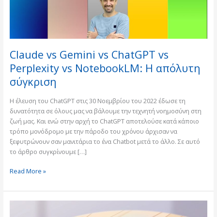
vs
NotebookLM:
Η
απόλυτη
σύγκριση
Claude vs Gemini vs ChatGPT vs
Perplexity vs NotebookLM: Η απόλυτη
σύγκριση
Η έλευση του ChatGPT στις 30 Νοεμβρίου του 2022 έδωσε τη
δυνατότητα σε όλους μας να βάλουμε την τεχνητή νοημοσύνη στη
ζωή μας. Και ενώ στην αρχή το ChatGPT αποτελούσε κατά κάποιο
τρόπο μονόδρομο με την πάροδο του χρόνου άρχισαν να
ξεφυτρώνουν σαν μανιτάρια το ένα Chatbot μετά το άλλο. Σε αυτό
το άρθρο συγκρίνουμε […]
Read More »
Φωνητική
συνομιλία