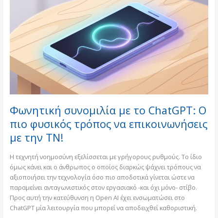
με
το
ChatGPT:
Ο
πιο
φυσικός
τρόπος
να
επικοινωνήσεις
με
Φωνητική συνομιλία με το ChatGPT: Ο
την
ΤΝ!
πιο φυσικός τρόπος να επικοινωνήσεις
με την ΤΝ!
Η τεχνητή νοημοσύνη εξελίσσεται με γρήγορους ρυθμούς. Το ίδιο
όμως κάνει και ο άνθρωπος ο οποίος διαρκώς ψάχνει τρόπους να
αξιοποιήσει την τεχνολογία όσο πιο αποδοτικά γίνεται ώστε να
παραμείνει ανταγωνιστικός στον εργασιακό -και όχι μόνο- στίβο.
Προς αυτή την κατεύθυνση η Open AI έχει ενσωματώσει στο
ChatGPT μία λειτουργία που μπορεί να αποδειχθεί καθοριστική.