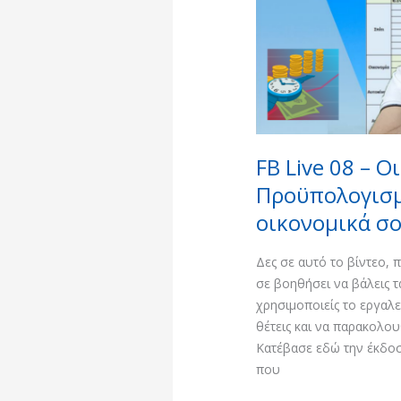
Προϋπολογισμός
–
Βάλε
εύκολα
τα
οικονομικά
σου
σε
FB Live 08 – Ο
τάξη
Προϋπολογισμ
οικονομικά σο
Δες σε αυτό το βίντεο,
σε βοηθήσει να βάλεις τ
χρησιμοποιείς το εργαλ
θέτεις και να παρακολου
Κατέβασε εδώ την έκδοσ
που