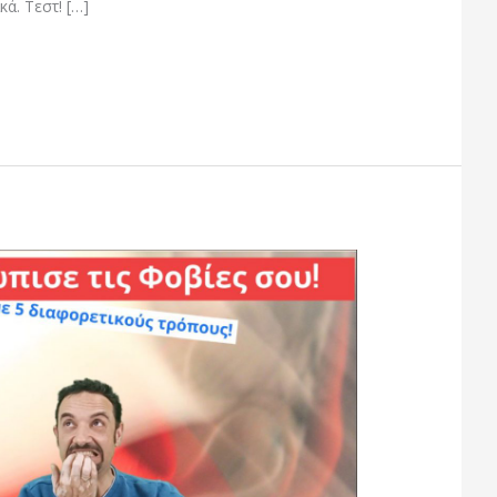
κά. Τεστ! […]