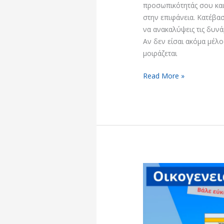
προσωπικότητάς σου και
στην επιφάνεια. Κατέβα
να ανακαλύψεις τις δ
Αν δεν είσαι ακόμα μέλο
μοιράζεται
Read More »
FB
Live
08
–
Οικογενειακός