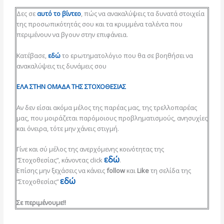
Δες σε
αυτό το βίντεο
, πώς να ανακαλύψεις τα δυνατά στοιχεία
της προσωπικότητάς σου και τα κρυμμένα ταλέντα που
περιμένουν να βγουν στην επιφάνεια.
Κατέβασε,
εδώ
το ερωτηματολόγιο που θα σε βοηθήσει να
ανακαλύψεις τις δυνάμεις σου
ΕΛΑ ΣΤΗΝ ΟΜΑΔΑ ΤΗΣ ΣΤΟΧΟΘΕΣΙΑΣ
Αν δεν είσαι ακόμα μέλος της παρέας μας, της τρελλοπαρέας
μας, που μοιράζεται παρόμοιους προβληματισμούς, ανησυχίες
και όνειρα, τότε μην χάνεις στιγμή.
Γίνε και σύ μέλος της ανερχόμενης κοινότητας της
εδώ
“Στοχοθεσίας”, κάνοντας click
.
Επίσης μην ξεχάσεις να κάνεις
follow
και
Like
τη σελίδα της
εδώ
“Στοχοθεσίας”
Σε περιμένουμε!!