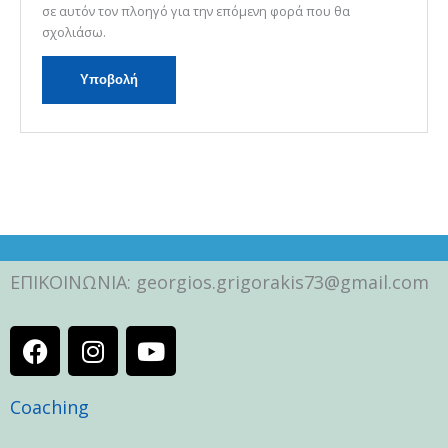
σε αυτόν τον πλοηγό για την επόμενη φορά που θα
σχολιάσω.
ΕΠΙΚΟΙΝΩΝΙΑ: georgios.grigorakis73@gmail.com
F
I
Y
a
n
o
c
s
u
Coaching
e
t
t
b
a
u