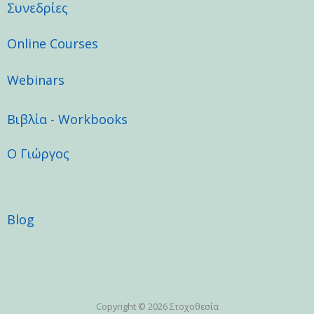
o
g
b
Συνεδρίες
o
r
e
k
a
Online Courses
m
Webinars
Βιβλία - Workbooks
Ο Γιώργος
Blog
Copyright © 2026 Στοχοθεσία