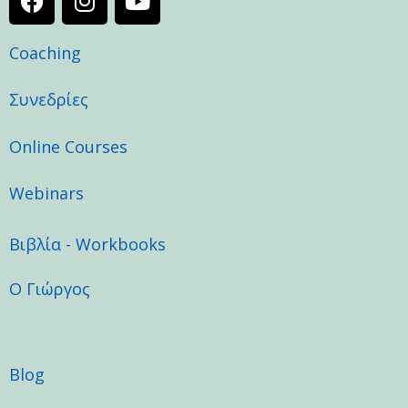
a
n
o
c
s
u
Coaching
e
t
t
b
a
u
o
g
b
Συνεδρίες
o
r
e
k
a
Online Courses
m
Webinars
Βιβλία - Workbooks
Ο Γιώργος
Blog