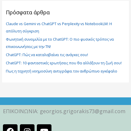
ζ
ή
Πρόσφατα άρθρα
τ
Claude vs Gemini vs ChatGPT vs Perplexity vs NotebookLM: Η
η
απόλυτη σύγκριση
σ
Φωνητική συνομιλία με το ChatGPT: Ο πιο φυσικός τρόπος να
η
επικοινωνήσεις με την ΤΝ!
γ
ι
ChatGPT: Πώς να καταλαβαίνει τις ανάγκες σου!
α
ChatGPT: 10 φανταστικές ερωτήσεις που θα αλλάξουν τη ζωή σου!
:
Πως η τεχνητή νοημοσύνη αντιγράφει τον ανθρώπινο εγκέφαλο
ΕΠΙΚΟΙΝΩΝΙΑ: georgios.grigorakis73@gmail.com
F
I
Y