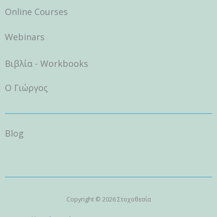
o
r
e
k
a
Online Courses
m
Webinars
Βιβλία - Workbooks
Ο Γιώργος
Blog
Copyright © 2026 Στοχοθεσία