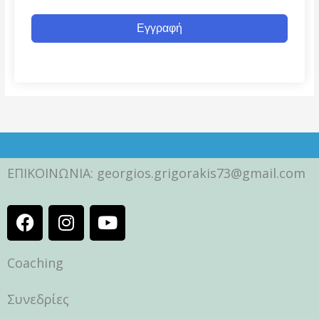
Εγγραφή
ΕΠΙΚΟΙΝΩΝΙΑ: georgios.grigorakis73@gmail.com
F
I
Y
a
n
o
c
s
u
Coaching
e
t
t
b
a
u
o
g
b
Συνεδρίες