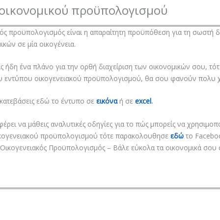
οικονομικού προϋπολογισμού
ός προϋπολογισμός είναι η απαραίτητη προϋπόθεση για τη σωστή δ
ικών σε μία οικογένεια.
ις ήδη ένα πλάνο για την ορθή διαχείριση των οικονομικών σου, τότ
ου εντύπου οικογενειακού προϋπολογισμού, θα σου φανούν πολυ χ
κατεβάσεις εδώ το έντυπο σε
εικόνα
ή σε
excel
.
φέρει να μάθεις αναλυτικές οδηγίες για το πώς μπορείς να χρησιμοπ
ικογενειακού προϋπολογισμού τότε παρακολουθησε
εδώ
το Faceboo
 Οικογενειακός Προϋπολογισμός – Βάλε εύκολα τα οικονομικά σου σ