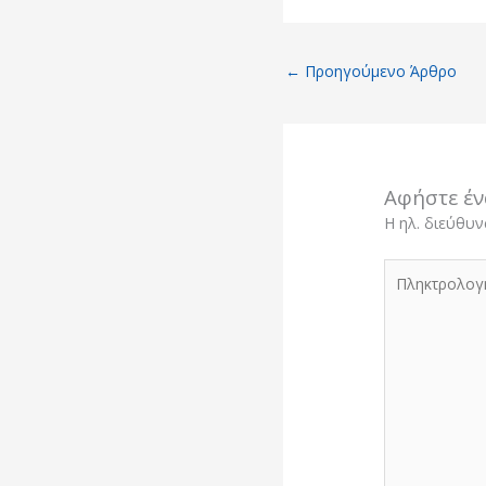
←
Προηγούμενο Άρθρο
Αφήστε έν
Η ηλ. διεύθυν
Πληκτρολογή
εδώ..