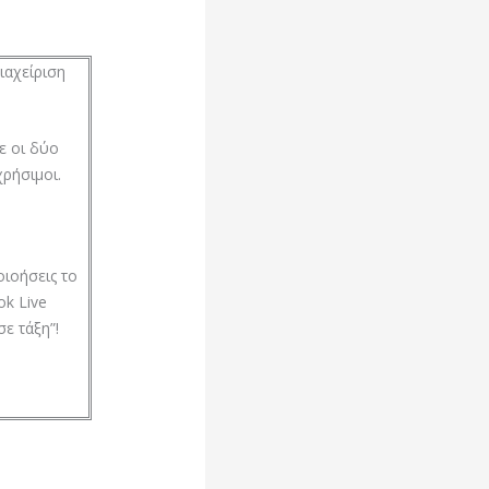
ιαχείριση
ε οι δύο
ρήσιμοι.
οιοήσεις το
k Live
ε τάξη”!