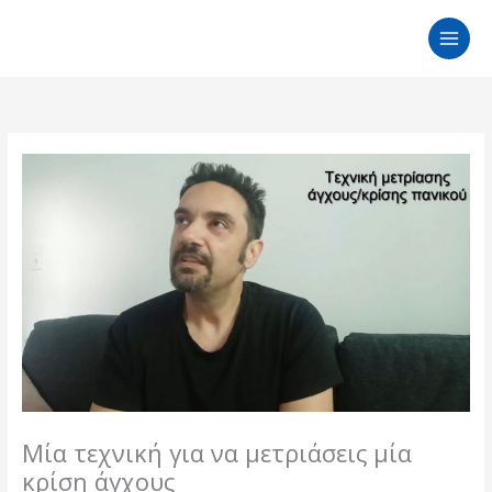
Μετάβαση
στο
περιεχόμενο
Μία τεχνική για να μετριάσεις μία
κρίση άγχους