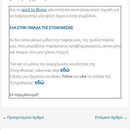
Δες σε
αυτό το βίντεο
μία απλή και αποτελεσματική τεχνική για
να διαχειριστεις μία κρίση άγχους όταν συμβαίνει.
ΕΛΑ ΣΤΗΝ ΟΜΑΔΑ ΤΗΣ ΣΤΟΧΟΘΕΣΙΑΣ
Αν δεν είσαι ακόμα μέλος της παρέας μας, της τρελλοπαρέας
μας, που μοιράζεται παρόμοιους προβληματισμούς, ανησυχίες
και όνειρα, τότε μην χάνεις στιγμή.
Γίνε και σύ μέλος της ανερχόμενης κοινότητας της
εδώ
“Στοχοθεσίας”, κάνοντας click
.
Επίσης μην ξεχάσεις να κάνεις
follow
και
Like
τη σελίδα της
εδώ
“Στοχοθεσίας”
Σε περιμένουμε!!
←
Προηγούμενο Άρθρο
Επόμενο Άρθρο
→