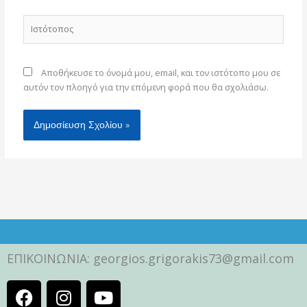
Ιστότοπος
Αποθήκευσε το όνομά μου, email, και τον ιστότοπο μου σε
αυτόν τον πλοηγό για την επόμενη φορά που θα σχολιάσω.
ΕΠΙΚΟΙΝΩΝΙΑ: georgios.grigorakis73@gmail.com
F
I
Y
a
n
o