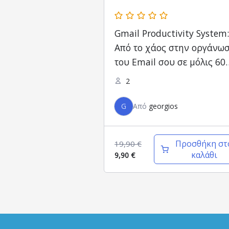
Gmail Productivity System:
Από το χάος στην οργάνω
του Email σου σε μόλις 60
λεπτά
2
G
Από
georgios
Προσθήκη στ
19,90
€
καλάθι
9,90
€